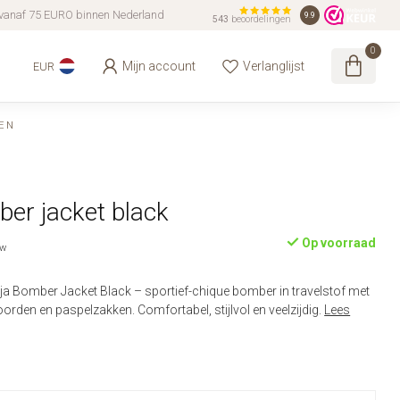
vanaf 75 EURO binnen Nederland
9.9
543
beoordelingen
0
Mijn account
Verlanglijst
EUR
EN
er jacket black
Op voorraad
tw
a Bomber Jacket Black – sportief-chique bomber in travelstof met
oorden en paspelzakken. Comfortabel, stijlvol en veelzijdig.
Lees