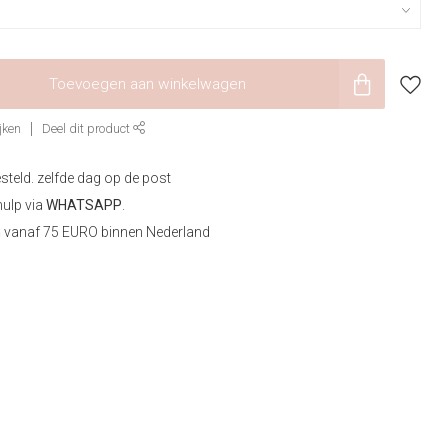
Toevoegen aan winkelwagen
jken
Deel dit product
steld. zelfde dag op de post
hulp via
WHATSAPP
.
n
vanaf 75 EURO binnen Nederland