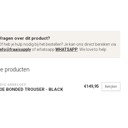
Vragen over dit product?
Of heb je hulp nodig bij het bestellen? Je kan ons direct bereiken via
info@fraaisupply
of whatsapp
WHATSAPP
. We love to help
de producten
DIO ANNELOES
€149,95
Bekijken
XIE BONDED TROUSER - BLACK