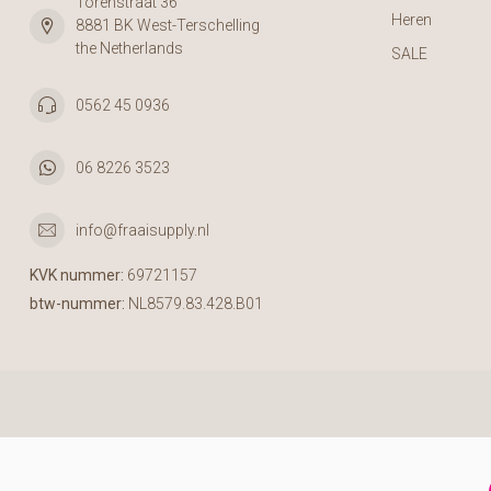
Torenstraat 36
Heren
8881 BK West-Terschelling
the Netherlands
SALE
0562 45 0936
06 8226 3523
info@fraaisupply.nl
KVK nummer:
69721157
btw-nummer:
NL8579.83.428.B01