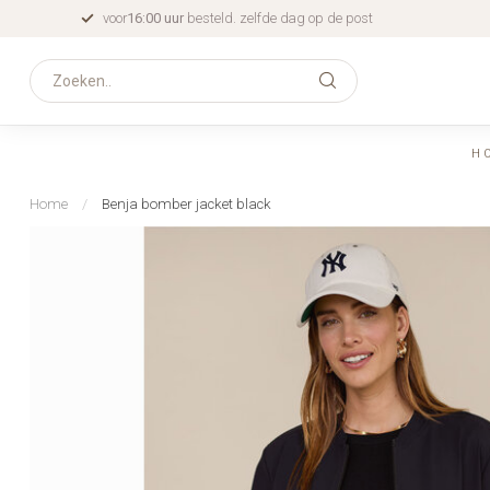
voor
16:00 uur
besteld. zelfde dag op de post
H
Home
/
Benja bomber jacket black