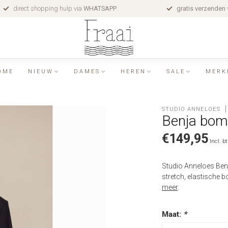
direct shopping hulp via
WHATSAPP
.
gratis verzenden
OME
NIEUW
DAMES
HEREN
SALE
MERK
STUDIO ANNELOES
Benja bomb
€149,95
Incl. b
Studio Anneloes Benj
stretch, elastische b
meer
.
Maat:
*