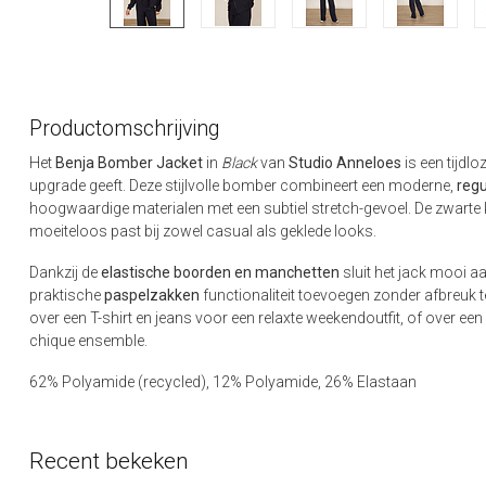
Productomschrijving
Het
Benja Bomber Jacket
in
Black
van
Studio Anneloes
is een tijdlo
upgrade geeft. Deze stijlvolle bomber combineert een moderne,
regu
hoogwaardige materialen met een subtiel stretch-gevoel. De zwarte kl
moeiteloos past bij zowel casual als geklede looks.
Dankzij de
elastische boorden en manchetten
sluit het jack mooi aa
praktische
paspelzakken
functionaliteit toevoegen zonder afbreuk t
over een T-shirt en jeans voor een relaxte weekendoutfit, of over een
chique ensemble.
62% Polyamide (recycled), 12% Polyamide, 26% Elastaan
Recent bekeken