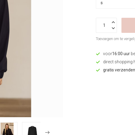
Toevoegen om te vergeli
voor
16:00 uur
be
direct shopping 
gratis verzende