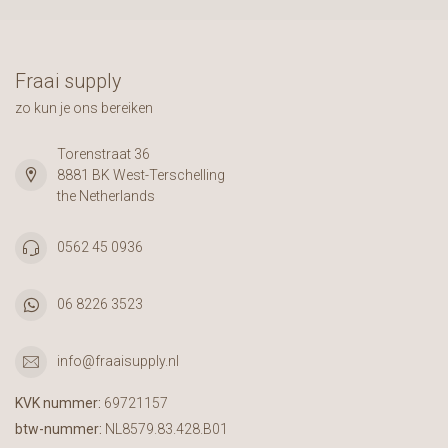
Fraai supply
zo kun je ons bereiken
Torenstraat 36
8881 BK West-Terschelling
the Netherlands
0562 45 0936
06 8226 3523
info@fraaisupply.nl
KVK nummer:
69721157
btw-nummer:
NL8579.83.428.B01