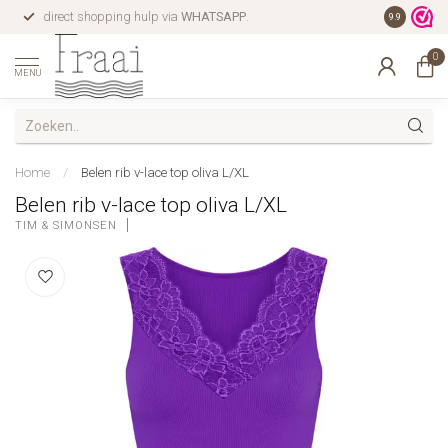
direct shopping hulp via
WHATSAPP
.
gratis verz
9.9
0
MENU
Home
/
Belen rib v-lace top oliva L/XL
Belen rib v-lace top oliva L/XL
TIM & SIMONSEN