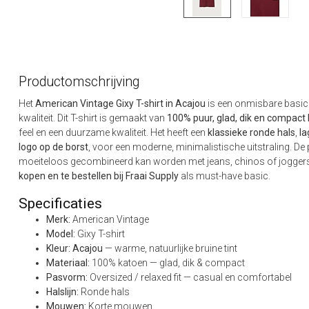
Productomschrijving
Het
American Vintage Gixy T-shirt in Acajou
is een onmisbare basic 
kwaliteit. Dit T-shirt is gemaakt van
100% puur, glad, dik en compact
feel en een duurzame kwaliteit. Het heeft een
klassieke ronde hals
,
la
logo op de borst
, voor een moderne, minimalistische uitstraling. D
moeiteloos gecombineerd kan worden met jeans, chinos of joggers
kopen en te bestellen bij Fraai Supply
als must-have basic.
Specificaties
Merk:
American Vintage
Model:
Gixy T-shirt
Kleur:
Acajou
— warme, natuurlijke bruine tint
Materiaal:
100% katoen — glad, dik & compact
Pasvorm:
Oversized / relaxed fit — casual en comfortabel
Halslijn:
Ronde hals
Mouwen:
Korte mouwen