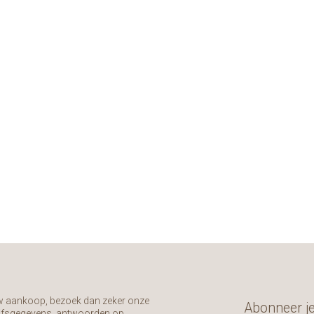
uw aankoop, bezoek dan zeker onze
Abonneer je
rijfsgegevens, antwoorden op