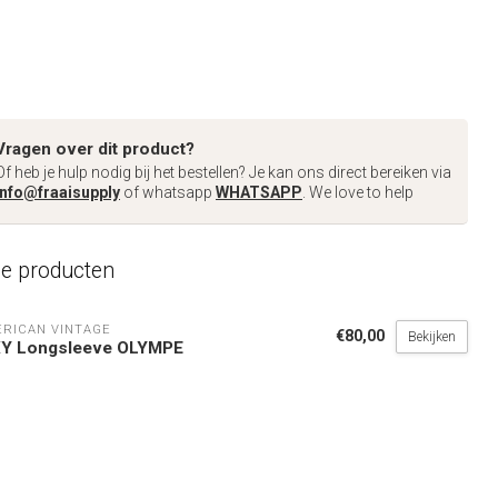
Vragen over dit product?
Of heb je hulp nodig bij het bestellen? Je kan ons direct bereiken via
info@fraaisupply
of whatsapp
WHATSAPP
. We love to help
de producten
RICAN VINTAGE
€80,00
Bekijken
XY Longsleeve OLYMPE