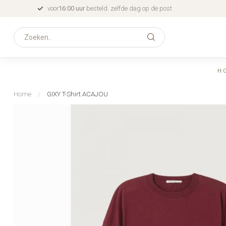
voor
16:00 uur
besteld. zelfde dag op de post
H
Home
/
GIXY T-Shirt ACAJOU