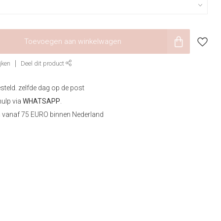
Toevoegen aan winkelwagen
jken
Deel dit product
steld. zelfde dag op de post
hulp via
WHATSAPP
.
n
vanaf 75 EURO binnen Nederland