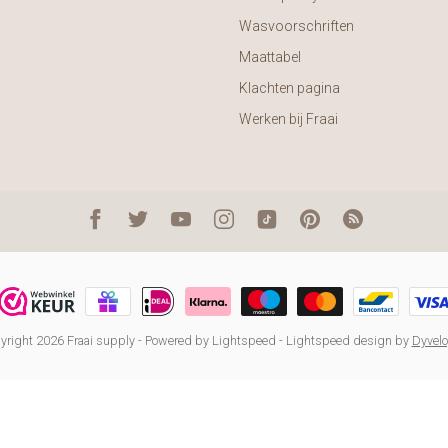
Wasvoorschriften
Maattabel
Klachten pagina
Werken bij Fraai
right 2026 Fraai supply
- Powered by
Lightspeed
-
Lightspeed design
by
Dyvel