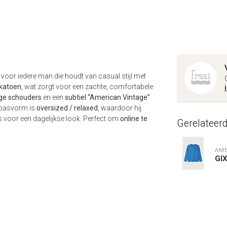
voor iedere man die houdt van casual stijl met
 katoen
, wat zorgt voor een zachte, comfortabele
ge schouders
en een
subtiel “American Vintage”
e pasvorm is
oversized / relaxed
, waardoor hij
 voor een dagelijkse look. Perfect om
online te
Gerelateer
AME
GI