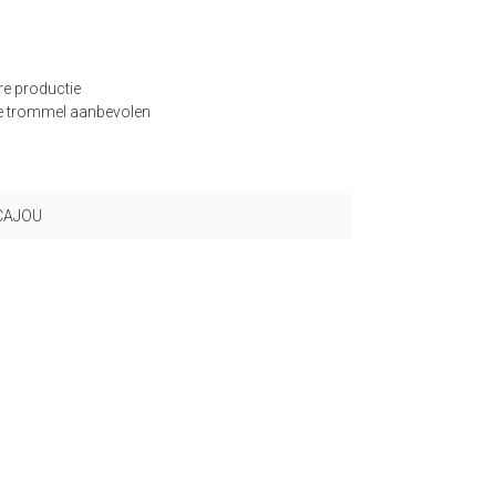
re productie
ge trommel aanbevolen
CAJOU