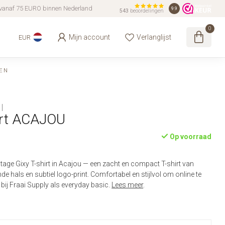
vanaf 75 EURO binnen Nederland
9.9
543
beoordelingen
0
Mijn account
Verlanglijst
EUR
EN
irt ACAJOU
Op voorraad
age Gixy T-shirt in Acajou — een zacht en compact T-shirt van
 hals en subtiel logo-print. Comfortabel en stijlvol om online te
 bij Fraai Supply als everyday basic.
Lees meer
.