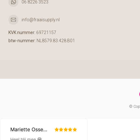
06 8226 3523
info@fraaisupply.nl
KVK nummer:
69721157
btw-nummer:
NL8579.83.428.B01
© Copy