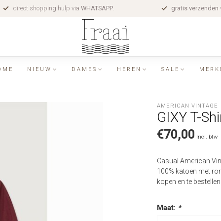
direct shopping hulp via
WHATSAPP
.
gratis verzenden
OME
NIEUW
DAMES
HEREN
SALE
MERK
AMERICAN VINTAGE
GIXY T-Sh
€70,00
Incl. btw
Casual American Vint
100% katoen met ronde
kopen en te bestellen
Maat:
*