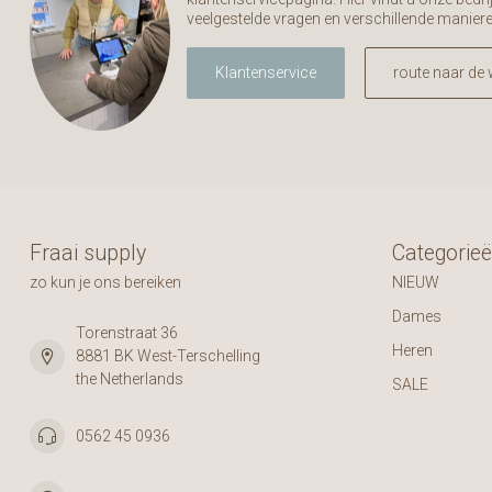
veelgestelde vragen en verschillende manier
Klantenservice
route naar de 
Fraai supply
Categorie
zo kun je ons bereiken
NIEUW
Dames
Torenstraat 36
Heren
8881 BK West-Terschelling
the Netherlands
SALE
0562 45 0936