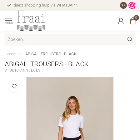
direct shopping hulp via
WHATSAPP
.
gratis verz
9.9
0
MENU
Home
/
ABIGAIL TROUSERS - BLACK
ABIGAIL TROUSERS - BLACK
STUDIO ANNELOES