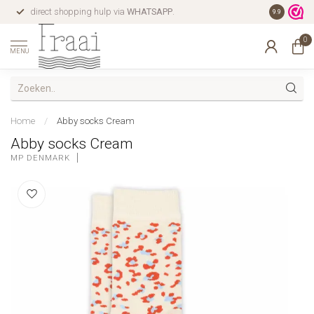
direct shopping hulp via
WHATSAPP
.
gratis verz
9.9
0
MENU
Home
/
Abby socks Cream
Abby socks Cream
MP DENMARK