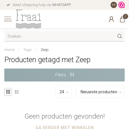
direct shopping hulp via
WHATSAPP
.
gratis verz
9.9
0
MENU
Home
/
Tags
/
Zeep
Producten getagd met Zeep
Filters
Geen producten gevonden!
GA VERDER MET WINKELEN