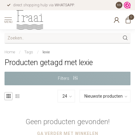
direct shopping hulp via
WHATSAPP
.
gratis verz
9.9
0
MENU
Home
/
Tags
/
lexie
Producten getagd met lexie
Filters
Geen producten gevonden!
GA VERDER MET WINKELEN