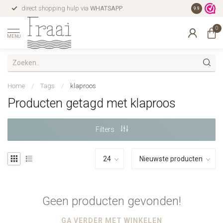
direct shopping hulp via
WHATSAPP
.
gratis verz
9.9
0
MENU
Home
/
Tags
/
klaproos
Producten getagd met klaproos
Filters
Geen producten gevonden!
GA VERDER MET WINKELEN