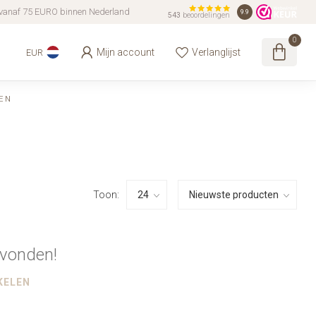
vanaf 75 EURO binnen Nederland
9.9
543
beoordelingen
0
Mijn account
Verlanglijst
EUR
EN
Toon:
vonden!
KELEN