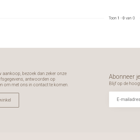
Toon
1
-
0
van 0
uw aankoop, bezoek dan zeker onze
Abonneer je
rijfsgegevens, antwoorden op
Blijf op de hoog
en om met ons in contact te komen.
winkel