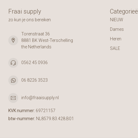
Fraai supply
Categorie
zo kun je ons bereiken
NIEUW
Dames
Torenstraat 36
Heren
8881 BK West-Terschelling
the Netherlands
SALE
0562 45 0936
06 8226 3523
info@fraaisupply.nl
KVK nummer:
69721157
btw-nummer:
NL8579.83.428.B01