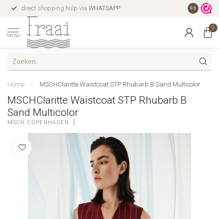
direct shopping hulp via
WHATSAPP
.
gratis verz
9.9
0
MENU
Home
/
MSCHClaritte Waistcoat STP Rhubarb B Sand Multicolor
MSCHClaritte Waistcoat STP Rhubarb B
Sand Multicolor
MSCH COPENHAGEN