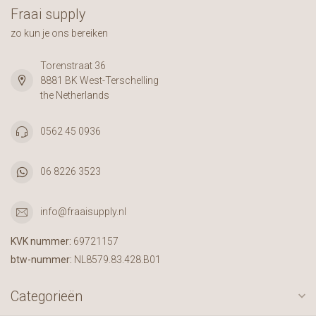
Fraai supply
zo kun je ons bereiken
Torenstraat 36
8881 BK West-Terschelling
the Netherlands
0562 45 0936
06 8226 3523
info@fraaisupply.nl
KVK nummer:
69721157
btw-nummer:
NL8579.83.428.B01
Categorieën