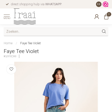
direct shopping hulp via
WHATSAPP
.
gratis verz
9.9
0
MENU
Home
/
Faye Tee Violet
Faye Tee Violet
KUYICHI